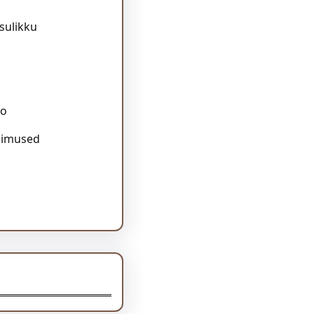
asulikku
to
gimused