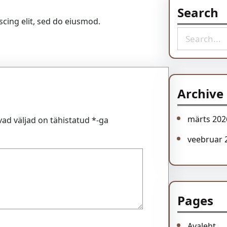
Search
cing elit, sed do eiusmod.
S
e
a
r
c
Archive
h
märts 202
ad väljad on tähistatud
*
-ga
veebruar 
Pages
Avaleht