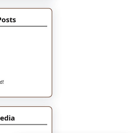
Posts
d!
Media
am
LinkedIn
Pinterest
Vimeo