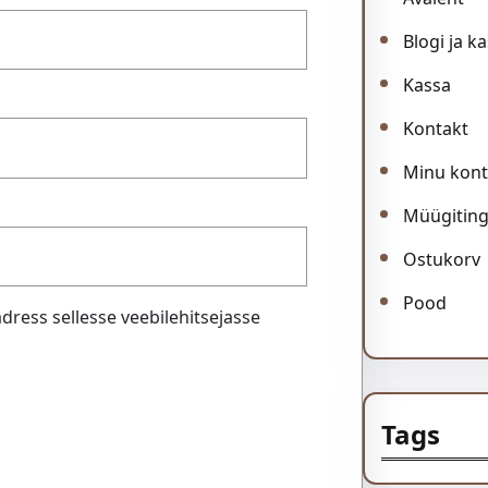
Blogi ja k
Kassa
Kontakt
Minu kon
Müügitin
Ostukorv
Pood
adress sellesse veebilehitsejasse
Tags