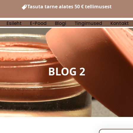
Tasuta tarne alates 50 € tellimusest
Esileht
E-Pood
Blogi
Tingimused
Kontakt
BLOG 2