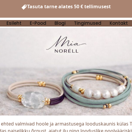
Tasuta tarne alates 50 € tellimusest
Esileht
E-Pood
Blogi
Tingimused
Kontakt
ehted valmivad hoole ja armastusega looduskaunis külas 
s naiselikku õrnust, ajatut ilu ning looduslike poolvääriskiv