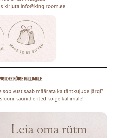
iis kirjuta info@kingiroom.ee
NGIIDEE KÕIGE KALLIMALE
de sobivust saab määrata ka tähtkujude järgi?
siooni kaunid ehted kõige kallimale!