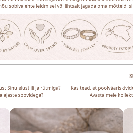
nõu sobiva ehte leidmisel või lihtsalt jagada oma mõtteid, s
KI
st Sinu elustiili ja rütmiga?
Kas tead, et poolvääriskivi
alajaste soovidega?
Avasta meie kollekt