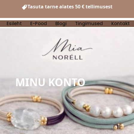
Tasuta tarne alates 50 € tellimusest
Esileht
E-Pood
Blogi
Tingimused
Kontakt
MINU KONTO