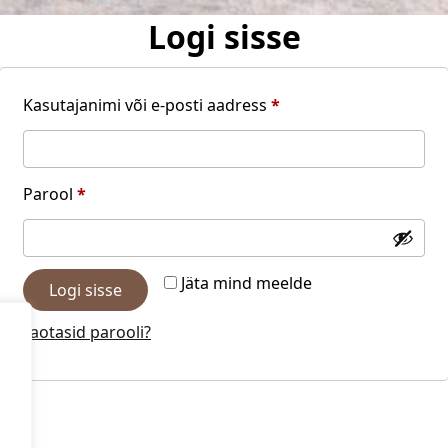
Logi sisse
Nõutud
Kasutajanimi või e-posti aadress
*
Nõutud
Parool
*
Jäta mind meelde
Logi sisse
Kaotasid parooli?