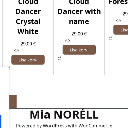
Cloud
Cloud
Fore
Dancer
Dancer with
29
Crystal
name
White
Lis
29,00
€
29,00
€
Lisa korvi
Lisa korvi
Mia NORÉLL
Powered by
WordPress
with
WooCommerce