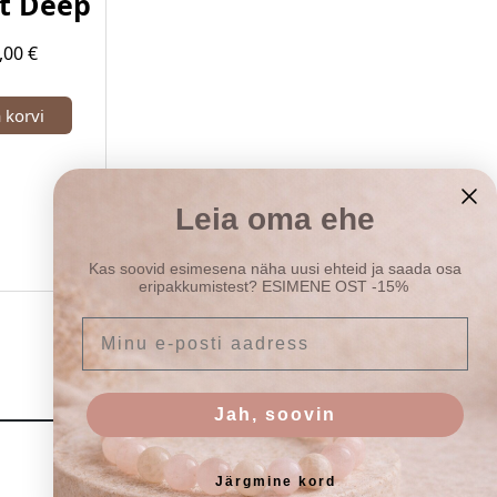
st Deep
,00
€
a korvi
Leia oma ehe
Kas soovid esimesena näha uusi ehteid ja saada osa
eripakkumistest? ESIMENE OST -15%
E-posti aadress
Jah, soovin
Järgmine kord