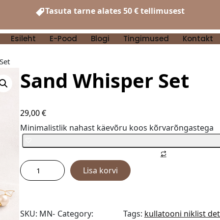
Tasuta tarne alates 50 € tellimusest
Esileht
E-Pood
Blogi
Tingimused
Kontakt
Set
Sand Whisper Set
29,00
€
Minimalistlik nahast käevõru koos kõrvarõngastega
Lisa korvi
SKU:
MN-
Category:
Tags:
kullatooni niklist det