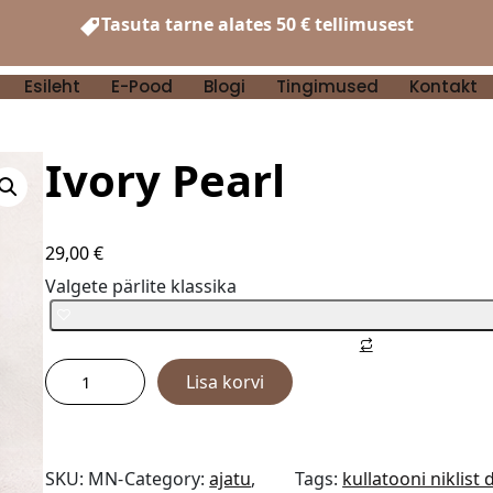
Tasuta tarne alates 50 € tellimusest
Esileht
E-Pood
Blogi
Tingimused
Kontakt
Ivory Pearl
29,00
€
Valgete pärlite klassika
Lisa korvi
SKU:
MN-
Category:
ajatu
, 
Tags:
kullatooni niklist 